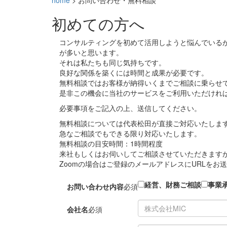
home
>
お問い合わせ・無料相談
初めての方へ
コンサルティングを初めて活用しようと悩んでいる
が多いと思います。
それは私たちも同じ気持ちです。
良好な関係を築くには時間と成果が必要です。
無料相談ではお客様が納得いくまでご相談に乗らせ
是非この機会に当社のサービスをご利用いただけれ
必要事項をご記入の上、送信してください。
無料相談については代表松田が直接ご対応いたしま
急なご相談でもできる限り対応いたします。
無料相談の目安時間：1時間程度
来社もしくはお伺いしてご相談させていただきますが
Zoomの場合はご登録のメールアドレスにURLをお
経営、財務ご相談
事業
お問い合わせ内容
必須
会社名
必須